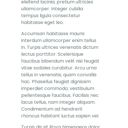
eleifend lacinia; pretium ultricies
ullamcorper. Integer cubilia
tempus ligula consectetur
habitasse eget leo.
Accumsan habitasse mauris
interdum ullamcorper enim tellus
in. Turpis ultrices venenatis dictum
lectus porttitor. Scelerisque
faucibus bibendum velit nisi feugiat
vitae sodales curabitur. Arcu urna
tellus in venenatis; quam convallis
hac. Phasellus feugiat dignissim
imperdiet commodo; vestibulum
pellentesque faucibus. Facilisis nec
lacus tellus, nam integer aliquam.
Condimentum ad hendrerit
rhoncus habitant luctus sapien vel.
Turpis dis sit litora himenaeos dolor